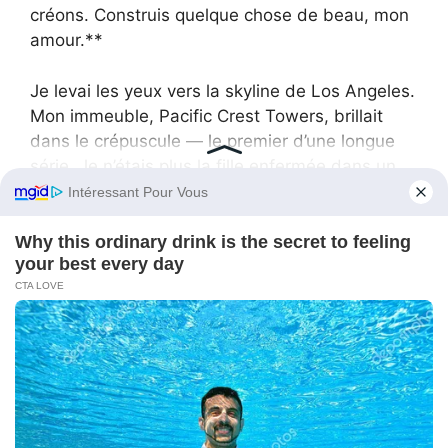
créons. Construis quelque chose de beau, mon
amour.**
Je levai les yeux vers la skyline de Los Angeles.
Mon immeuble, Pacific Crest Towers, brillait
dans le crépuscule — le premier d’une longue
série. Je n’étais plus la fille enfermée dans un
coffre poussiéreux. J’étais l’architecte de mon
propre destin.
Les Miller m’avaient laissé un coffre qu’ils
imaginaient être une pierre tombale. À la place,
ils m’avaient donné les clés du royaume. Leur
avidité avait creusé leur propre tombe, et moi,
je n’avais fait que fournir les plans du
monument qui s’élèverait au-dessus.
Quand je sortis et verrouillai la porte pour la