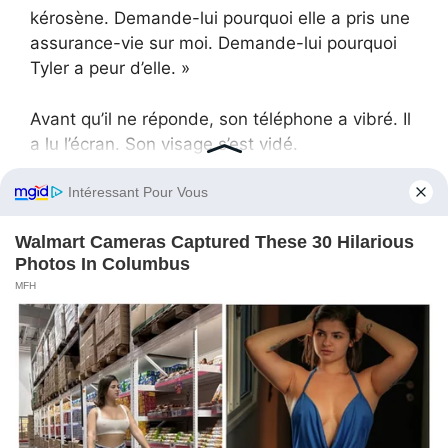
kérosène. Demande-lui pourquoi elle a pris une
assurance-vie sur moi. Demande-lui pourquoi
Tyler a peur d’elle. »
Avant qu’il ne réponde, son téléphone a vibré. Il
a lu l’écran. Son visage s’est vidé.
« La banque… Caroline… pourquoi tu as retiré
cinquante mille dollars en liquide aujourd’hui ? »
Caroline s’est figée. La peur a traversé son
regard comme une fissure dans le verre.
« C’était… pour nous protéger », a-t-elle
balbutié.
Michael a serré les dents.
« Non. C’était pour fuir. »