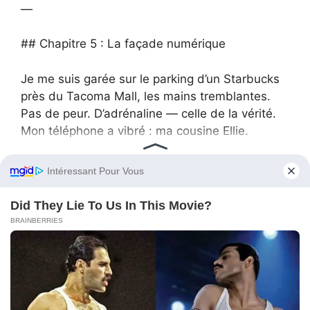
—
## Chapitre 5 : La façade numérique
Je me suis garée sur le parking d’un Starbucks
près du Tacoma Mall, les mains tremblantes.
Pas de peur. D’adrénaline — celle de la vérité.
Mon téléphone a vibré : ma cousine Ellie.
**Ellie :** « Lauren, t’as vu le Facebook de ton
père ? Il pète un câble. »
J’ai ouvert l’appli. George Mitchell s’était activé.
Il avait posté une photo de la maison —
illuminée, rayonnante — avec une légende qui
ressemblait à un discours politique :
« Tellement fier de ce que le travail et les