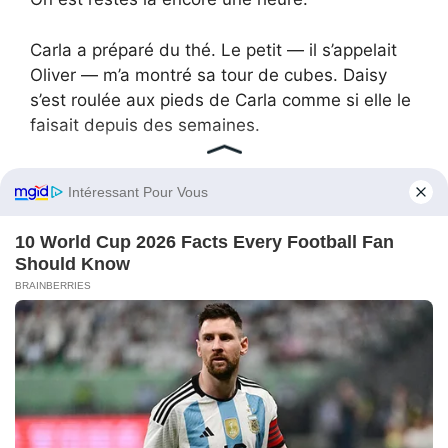
Carla a préparé du thé. Le petit — il s’appelait
Oliver — m’a montré sa tour de cubes. Daisy
s’est roulée aux pieds de Carla comme si elle le
faisait depuis des semaines.
« Elle aime venir ici », a dit Carla en grattant
Daisy derrière les oreilles. « Et Oliver aussi. »
Oliver m’a montré sa tour de cubes.
J’ai regardé James s’asseoir par terre avec
Oliver pour l’aider à empiler les pièces. Il avait
l’air si à l’aise. Si heureux.
C’est là qu’il avait été, toutes ces nuits. Pas en
train de me tromper. Pas en train de mentir par