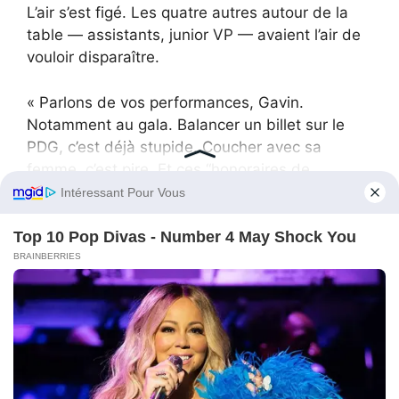
L’air s’est figé. Les quatre autres autour de la
table — assistants, junior VP — avaient l’air de
vouloir disparaître.
« Parlons de vos performances, Gavin.
Notamment au gala. Balancer un billet sur le
PDG, c’est déjà stupide. Coucher avec sa
femme, c’est pire. Et ces “honoraires de
consulting” qui transitent par Skyline Creative ?
Là, on quitte le marketing. On entre dans le
pénal. »
Gavin a tenté de se lever, mais ses jambes
semblaient avoir oublié leur boulot.
« Je… je ne savais pas que vous étiez le
propriétaire. Miranda a dit que vous étiez juste
un sous-traitant. Elle a dit— »