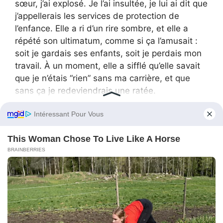
sœur, j’ai explosé. Je l’ai insultée, je lui ai dit que
j’appellerais les services de protection de
l’enfance. Elle a ri d’un rire sombre, et elle a
répété son ultimatum, comme si ça l’amusait :
soit je gardais ses enfants, soit je perdais mon
travail. À un moment, elle a sifflé qu’elle savait
que je n’étais “rien” sans ma carrière, et que
sans ça je redeviendrais une ratée.
Ça a fait mal parce que ça touchait un point
fragile. J’avais un diplôme, un CV solide, mais
j’avais construit mon identité sur ma carrière
parce que c’était la seule chose qu’on ne pouvait
pas me voler — jusqu’à ce que ma sœur décide
d’essayer.
J’ai pleuré. Je lui ai demandé pourquoi elle me
haïssait autant, pourquoi elle abandonnait ses