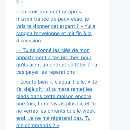
? »
« Tu crois vraiment qu’après
m’avoir traitée de pauvresse, je
vais te donner cet argent ? » Yulia
rangea l’enveloppe et mit fin à la
discussion
— Tu as donné les clés de mon
appartement à tes proches pour
qu’ils aient un endroit où fêter ? Tu
vas payer les réparations !
« Écoute bien », claqua-t-elle. « Je
t’ai déjà dit : si ta mère remet les
pieds dans cette maison encore
une fois, tu ne vivras plus ici, et tu
ne verras les enfants que le week-
end. Je ne me répéterai pas. Tu
me comprends ? »