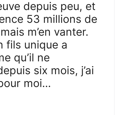
euve depuis peu, et
lence 53 millions de
amais m’en vanter.
 fils unique a
e qu’il ne
epuis six mois, j’ai
 pour moi…