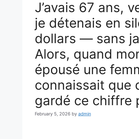
J’avais 67 ans, v
je détenais en si
dollars — sans j
Alors, quand mon
épousé une femm
connaissait que d
gardé ce chiffre
February 5, 2026
by
admin