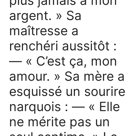
plus jamais à mon
argent. » Sa
maîtresse a
renchéri aussitôt :
— « C’est ça, mon
amour. » Sa mère a
esquissé un sourire
narquois : — « Elle
ne mérite pas un