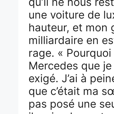
qu’il ne nous res
une voiture de lu
hauteur, et mon
milliardaire en e
rage. « Pourquoi t
Mercedes que je t
exigé. J’ai à pei
que c’était ma sœu
pas posé une seu