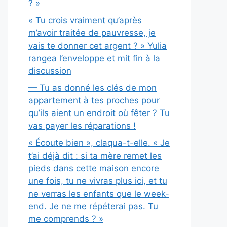
? »
« Tu crois vraiment qu’après
m’avoir traitée de pauvresse, je
vais te donner cet argent ? » Yulia
rangea l’enveloppe et mit fin à la
discussion
— Tu as donné les clés de mon
appartement à tes proches pour
qu’ils aient un endroit où fêter ? Tu
vas payer les réparations !
« Écoute bien », claqua-t-elle. « Je
t’ai déjà dit : si ta mère remet les
pieds dans cette maison encore
une fois, tu ne vivras plus ici, et tu
ne verras les enfants que le week-
end. Je ne me répéterai pas. Tu
me comprends ? »