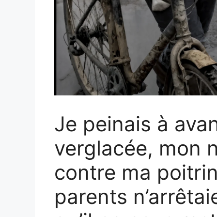
Je peinais à ava
verglacée, mon 
contre ma poitri
parents n’arrêtai