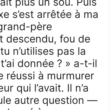
tait plus un sou. Puis
xe s’est arrêtée à ma
 grand-père
st descendu, fou de
u n’utilises pas la
’ai donnée ? » a-t-il
ne réussi à murmurer
r qui l’avait. Il n’a
le autre question —