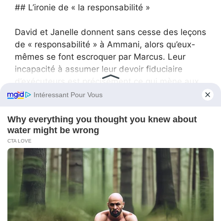
## L’ironie de « la responsabilité »
David et Janelle donnent sans cesse des leçons
de « responsabilité » à Ammani, alors qu’eux-
mêmes se font escroquer par Marcus. Leur
incapacité à assumer leur devoir fiduciaire
d’exécuteurs est précisément ce qui mène aux
poursuites. Ils voulaient « donner une leçon » à
Ammani… et c’est la loi qui la leur donne.
Au fond, l’histoire d’Ammani Johnson est une
fable moderne sur le danger d’une richesse
esthétique, mise en scène, opposée à une
richesse intellectuelle et morale. La famille
d’Ammani juge les gens à leurs comptes et à
leur rang social. Aveuglés par le « strass » des
costumes de Marcus et l’éclat des montres —
parfois fausses — ils finissent par confier les