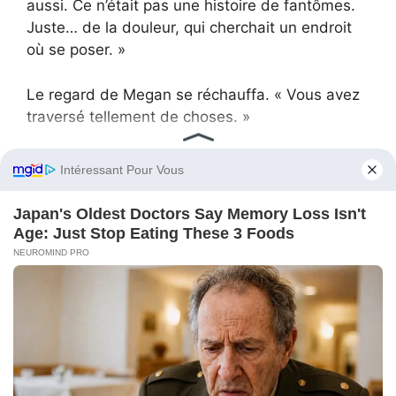
aussi. Ce n’était pas une histoire de fantômes.
Juste… de la douleur, qui cherchait un endroit
où se poser. »
Le regard de Megan se réchauffa. « Vous avez
traversé tellement de choses. »
« Oui », dis-je. « Mais peut-être que c’est
comme ça que la guérison commence. »
Quand Ella revint en courant, ses joues étaient
rouges. « Maman, Noah aime aussi les
dinosaures ! Comme Lucas ! »
Je repoussai une mèche de son front et souris.
« C’est merveilleux, ma chérie. »
Noah me montra son carnet : deux dinosaures