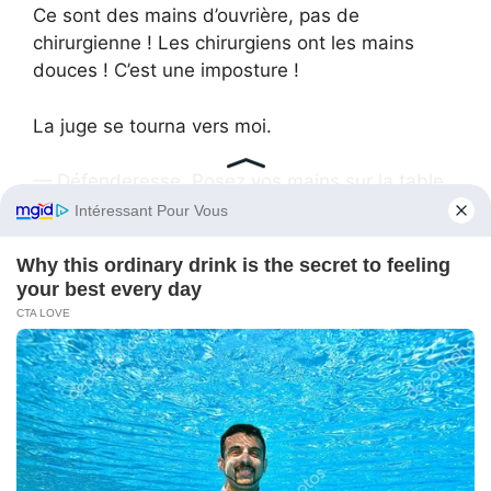
Ce sont des mains d’ouvrière, pas de
chirurgienne ! Les chirurgiens ont les mains
douces ! C’est une imposture !
La juge se tourna vers moi.
— Défenderesse. Posez vos mains sur la table.
J’obéis. Je les étalai sur le bois. Elles étaient
effectivement sèches à force de brossages cinq
fois par jour. Une petite coupure sur l’index, due
à un fil métallique. Des mains solides, stables.
Des mains de travailleuse.
La juge les fixa longtemps. Puis elle porta la
main à son cou, suivant machinalement la fine
ligne blanche qui courait de la clavicule jusqu’à
l’oreille.