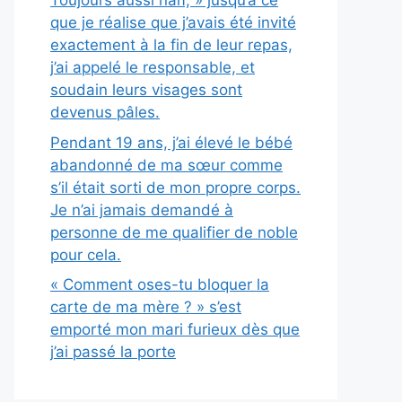
Toujours aussi naïf, » jusqu’à ce
que je réalise que j’avais été invité
exactement à la fin de leur repas,
j’ai appelé le responsable, et
soudain leurs visages sont
devenus pâles.
Pendant 19 ans, j’ai élevé le bébé
abandonné de ma sœur comme
s’il était sorti de mon propre corps.
Je n’ai jamais demandé à
personne de me qualifier de noble
pour cela.
« Comment oses-tu bloquer la
carte de ma mère ? » s’est
emporté mon mari furieux dès que
j’ai passé la porte