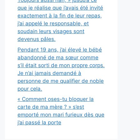
Toujours aussi naïf, » jusqu’à ce
que je réalise que j’avais été invité
exactement à la fin de leur repas,
j’ai appelé le responsable, et
soudain leurs visages sont
devenus pâles.
Pendant 19 ans, j’ai élevé le bébé
abandonné de ma sœur comme
s’il était sorti de mon propre corps.
Je n’ai jamais demandé à
personne de me qualifier de noble
pour cela.
« Comment oses-tu bloquer la
carte de ma mère ? » s’est
emporté mon mari furieux dès que
j’ai passé la porte