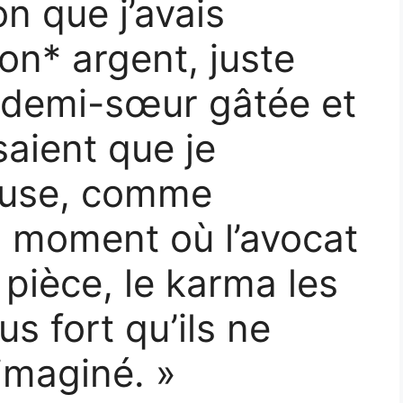
n que j’avais
n* argent, juste
ma demi-sœur gâtée et
saient que je
ieuse, comme
u moment où l’avocat
 pièce, le karma les
us fort qu’ils ne
 imaginé. »