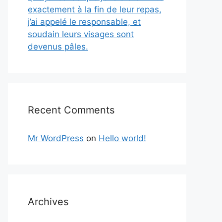
exactement à la fin de leur repas,
j’ai appelé le responsable, et
soudain leurs visages sont
devenus pâles.
Recent Comments
Mr WordPress
on
Hello world!
Archives