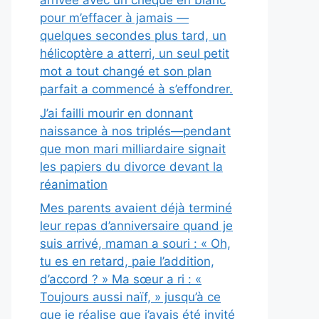
arrivée avec un chèque en blanc
pour m’effacer à jamais —
quelques secondes plus tard, un
hélicoptère a atterri, un seul petit
mot a tout changé et son plan
parfait a commencé à s’effondrer.
J’ai failli mourir en donnant
naissance à nos triplés—pendant
que mon mari milliardaire signait
les papiers du divorce devant la
réanimation
Mes parents avaient déjà terminé
leur repas d’anniversaire quand je
suis arrivé, maman a souri : « Oh,
tu es en retard, paie l’addition,
d’accord ? » Ma sœur a ri : «
Toujours aussi naïf, » jusqu’à ce
que je réalise que j’avais été invité