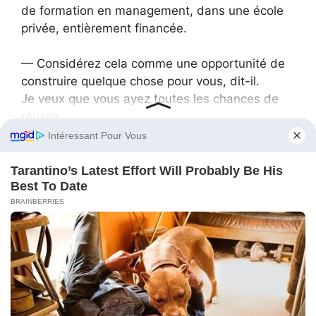
de formation en management, dans une école
privée, entièrement financée.
— Considérez cela comme une opportunité de
construire quelque chose pour vous, dit-il.
Je veux que vous ayez toutes les chances de
réussir.
Ce geste bouleversa Sophia.
C’était bien plus que ce qu’elle avait jamais osé
espérer, et cela la poussa à questionner la
nature de ses sentiments.
Elle avait passé des semaines à observer la
vulnérabilité de Nathan, ses combats, et la
confiance qu’il plaçait en elle.
Jour après jour, leur relation avait évolué,