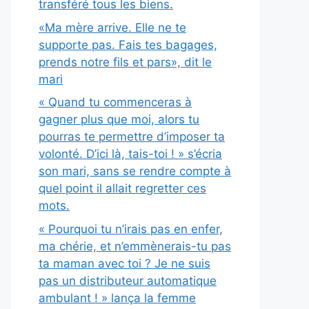
transféré tous les biens.
«Ma mère arrive. Elle ne te
supporte pas. Fais tes bagages,
prends notre fils et pars», dit le
mari
« Quand tu commenceras à
gagner plus que moi, alors tu
pourras te permettre d’imposer ta
volonté. D’ici là, tais-toi ! » s’écria
son mari, sans se rendre compte à
quel point il allait regretter ces
mots.
« Pourquoi tu n’irais pas en enfer,
ma chérie, et n’emmènerais-tu pas
ta maman avec toi ? Je ne suis
pas un distributeur automatique
ambulant ! » lança la femme