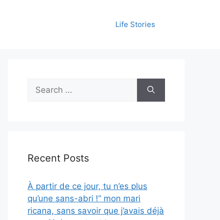
Life Stories
Search
for:
Recent Posts
À partir de ce jour, tu n’es plus
qu’une sans-abri !” mon mari
ricana, sans savoir que j’avais déjà