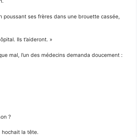
n.
en poussant ses frères dans une brouette cassée,
pital. Ils t’aideront. »
n que mal, l’un des médecins demanda doucement :
son ?
 hochait la tête.