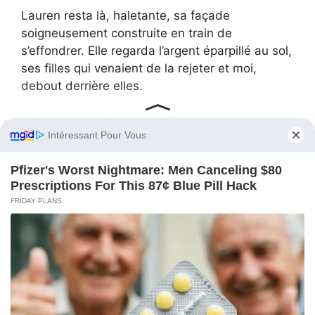
Lauren resta là, haletante, sa façade
soigneusement construite en train de
s’effondrer. Elle regarda l’argent éparpillé au sol,
ses filles qui venaient de la rejeter et moi,
debout derrière elles.
« Vous le regretterez », siffla-t-elle.
L’histoire s’est retrouvée sur les réseaux sociaux
en quelques heures.
« Non », dis-je. « C’est toi qui le regretteras. »
Elle se pencha, ramassant les billets à la hâte,
les fourrant de manière désordonnée dans
l’enveloppe. Puis elle attrapa les housses à
vêtements et sortit en claquant la porte.