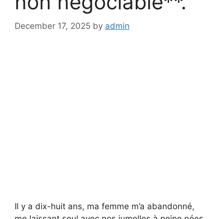
non négociable**.
December 17, 2025
by
admin
Il y a dix-huit ans, ma femme m’a abandonné,
me laissant seul avec nos jumelles à peine nées