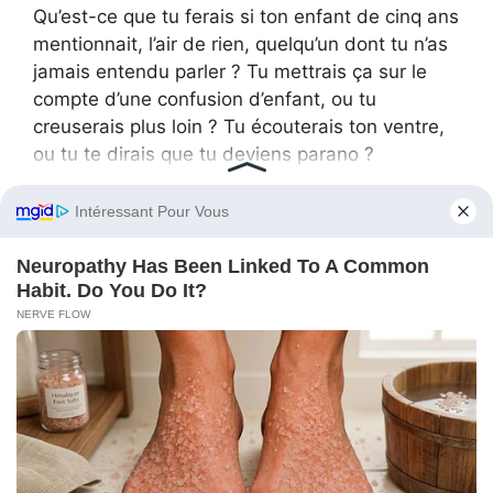
Qu’est-ce que tu ferais si ton enfant de cinq ans
mentionnait, l’air de rien, quelqu’un dont tu n’as
jamais entendu parler ? Tu mettrais ça sur le
compte d’une confusion d’enfant, ou tu
creuserais plus loin ? Tu écouterais ton ventre,
ou tu te dirais que tu deviens parano ?
Je suis heureux d’avoir écouté le mien et d’être
allé jusqu’au bout. Parce que si je ne l’avais pas
fait, qui sait combien de temps ça aurait duré ?
À quel point les mensonges auraient pu
s’enraciner ?
J’ai sauvé ma fille d’une vie dans une maison
construite sur le mensonge. Et ça, je ne le
regretterai jamais.