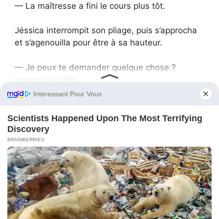
— La maîtresse a fini le cours plus tôt.
Jéssica interrompit son pliage, puis s’approcha
et s’agenouilla pour être à sa hauteur.
— Je peux te demander quelque chose ?
demanda-t-elle.
Nicole cligna des yeux, ses cils fins tremblant.
— D’accord.
— Est-ce que tu as déjà parlé à ton père du
harcèlement ? De ce qui t’arrive à l’école ?
Les petits épaules de Nicole se raidirent. Elle
baissa les yeux vers ses chaussures.
— Non.