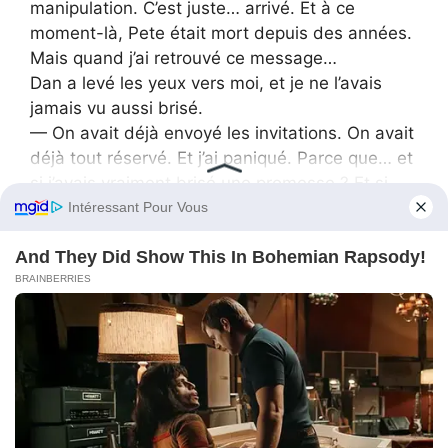
manipulation. C’est juste… arrivé. Et à ce
moment-là, Pete était mort depuis des années.
Mais quand j’ai retrouvé ce message…
Dan a levé les yeux vers moi, et je ne l’avais
jamais vu aussi brisé.
— On avait déjà envoyé les invitations. On avait
déjà tout réservé. Et j’ai paniqué. Parce que… et
si j’avais vraiment brisé une promesse ? Et si
j’avais profité de toi quand tu étais vulnérable ?
Mon Dieu, et si j’étais le pire genre de personne
?
— J’ai besoin que tu me dises la vérité, a-t-il
continué. Tu penses que je t’ai manipulée ? Tu
penses que j’ai utilisé ta douleur pour obtenir ce
que je voulais ?
— Parce que si c’est le cas, on peut tout arrêter,