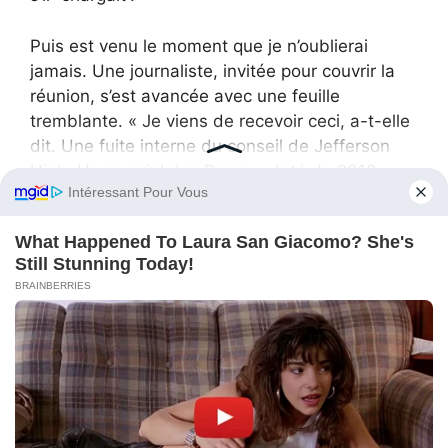
Puis est venu le moment que je n’oublierai
jamais. Une journaliste, invitée pour couvrir la
réunion, s’est avancée avec une feuille
tremblante. « Je viens de recevoir ceci, a-t-elle
dit. Une fuite interne du conseil de Jefferson
High. Un courriel des Dorsey, daté de 2010,
demandant le retrait du nom de la Générale
Dorsey du mur des alumni pour “éviter toute
confusion quant à l’héritage familial”. »
Un souffle. De ceux qui aspirent tout l’air d’une
pièce.
Je me suis tournée vers mes parents. Ma voix
était ferme. « Vous ne m’avez pas seulement
rejetée. Vous avez essayé de m’effacer. »