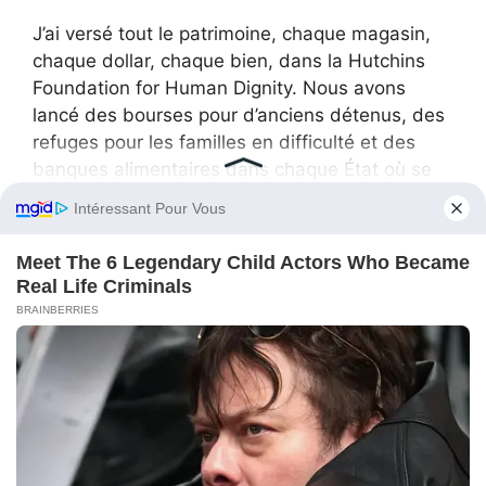
J’ai versé tout le patrimoine, chaque magasin,
chaque dollar, chaque bien, dans la Hutchins
Foundation for Human Dignity. Nous avons
lancé des bourses pour d’anciens détenus, des
refuges pour les familles en difficulté et des
banques alimentaires dans chaque État où se
trouvaient autrefois mes magasins.
Jeux pour la famille
Et je n’ai nommé qu’un seul homme directeur à
vie :
Lewis.
Pas parce qu’il avait besoin de mon argent,
mais parce qu’il savait quoi en faire. Lorsque je
lui ai remis les documents officiels, l’encre