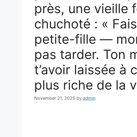
près, une vieill
chuchoté : « Fai
petite-fille — m
pas tarder. Ton m
t’avoir laissée à
plus riche de la vi
November 21, 2025
by
admin