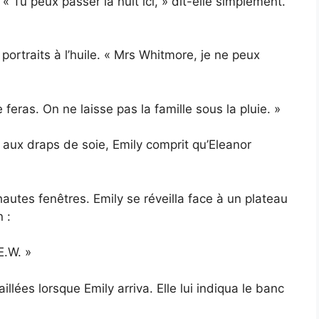
« Tu peux passer la nuit ici, » dit-elle simplement.
portraits à l’huile. « Mrs Whitmore, je ne peux
e feras. On ne laisse pas la famille sous la pluie. »
 aux draps de soie, Emily comprit qu’Eleanor
autes fenêtres. Emily se réveilla face à un plateau
 :
E.W. »
illées lorsque Emily arriva. Elle lui indiqua le banc