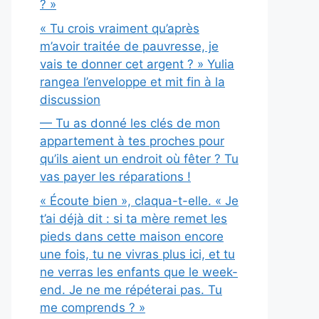
? »
« Tu crois vraiment qu’après
m’avoir traitée de pauvresse, je
vais te donner cet argent ? » Yulia
rangea l’enveloppe et mit fin à la
discussion
— Tu as donné les clés de mon
appartement à tes proches pour
qu’ils aient un endroit où fêter ? Tu
vas payer les réparations !
« Écoute bien », claqua-t-elle. « Je
t’ai déjà dit : si ta mère remet les
pieds dans cette maison encore
une fois, tu ne vivras plus ici, et tu
ne verras les enfants que le week-
end. Je ne me répéterai pas. Tu
me comprends ? »