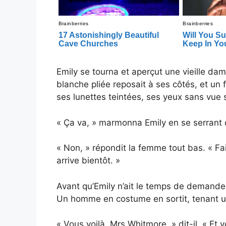
Emily se tourna et aperçut une vieille dam
blanche pliée reposait à ses côtés, et un 
ses lunettes teintées, ses yeux sans vue 
« Ça va, » marmonna Emily en se serrant 
« Non, » répondit la femme tout bas. « Fa
arrive bientôt. »
Avant qu’Emily n’ait le temps de demander 
Un homme en costume en sortit, tenant u
« Vous voilà, Mrs Whitmore, » dit-il. « Et v