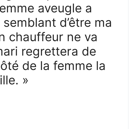
e femme aveugle a
s semblant d’être ma
on chauffeur ne va
ari regrettera de
 côté de la femme la
lle. »