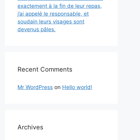
exactement à la fin de leur repas,
j’ai appelé le responsable, et
soudain leurs visages sont
devenus pâles.
Recent Comments
Mr WordPress
on
Hello world!
Archives