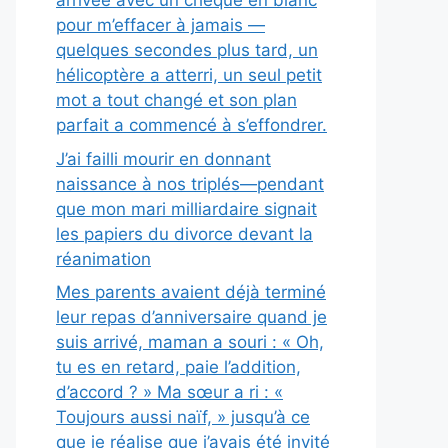
arrivée avec un chèque en blanc
pour m’effacer à jamais —
quelques secondes plus tard, un
hélicoptère a atterri, un seul petit
mot a tout changé et son plan
parfait a commencé à s’effondrer.
J’ai failli mourir en donnant
naissance à nos triplés—pendant
que mon mari milliardaire signait
les papiers du divorce devant la
réanimation
Mes parents avaient déjà terminé
leur repas d’anniversaire quand je
suis arrivé, maman a souri : « Oh,
tu es en retard, paie l’addition,
d’accord ? » Ma sœur a ri : «
Toujours aussi naïf, » jusqu’à ce
que je réalise que j’avais été invité