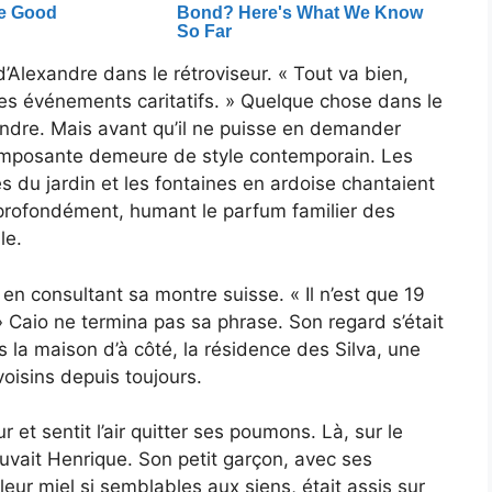
d’Alexandre dans le rétroviseur. « Tout va bien,
es événements caritatifs. » Quelque chose dans le
xandre. Mais avant qu’il ne puisse en demander
l’imposante demeure de style contemporain. Les
es du jardin et les fontaines en ardoise chantaient
 profondément, humant le parfum familier des
le.
 en consultant sa montre suisse. « Il n’est que 19
 Caio ne termina pas sa phrase. Son regard s’était
 la maison d’à côté, la résidence des Silva, une
voisins depuis toujours.
 et sentit l’air quitter ses poumons. Là, sur le
ouvait Henrique. Son petit garçon, avec ses
eur miel si semblables aux siens, était assis sur