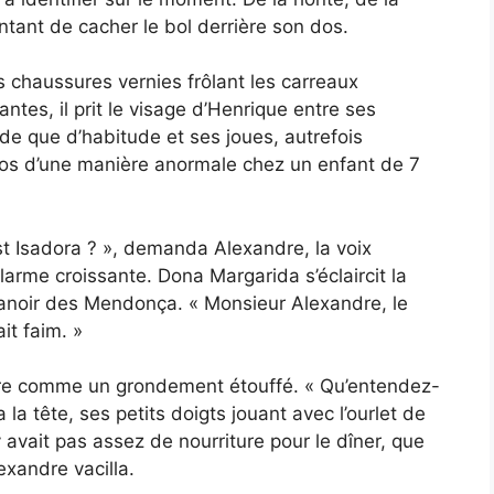
tant de cacher le bol derrière son dos.
s chaussures vernies frôlant les carreaux
tes, il prit le visage d’Henrique entre ses
de que d’habitude et ses joues, autrefois
es os d’une manière anormale chez un enfant de 7
 est Isadora ? », demanda Alexandre, la voix
larme croissante. Dona Margarida s’éclaircit la
manoir des Mendonça. « Monsieur Alexandre, le
ait faim. »
ndre comme un grondement étouffé. « Qu’entendez-
 la tête, ses petits doigts jouant avec l’ourlet de
’y avait pas assez de nourriture pour le dîner, que
exandre vacilla.