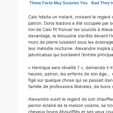
Caio hésita un instant, croisant le regard 
patron. Dona Isadora a été occupée par s
ton de Caio fit froncer les sourcils à Ale
davantage, la limousine s’arrêta devant 
murs de pierre luisaient sous les éclairag
leur mélodie nocturne. Alexandre inspira
jaboticabas qui bordaient l’entrée principa
« Henrique sera réveillé ? », demanda-t-il
heures, patron, les enfants de son âge… »
figé sur quelque chose qui se passait dans
famille de professions libérales, de bons 
Alexandre suivit le regard de son chauffeur
perron éclairé de la maison voisine, se tr
cheveux bruns ébouriffés et ses yeux coul