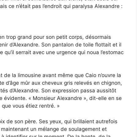
s ce n’était pas l’endroit qui paralysa Alexandre :
ien trop grand pour son petit corps, désormais
r d’Alexandre. Son pantalon de toile flottait et il
te qu’il serrait avec une urgence qui noua l’estomac
nt de la limousine avant même que Caio n’ouvre la
e d’âge mûr aux cheveux gris relevés en chignon,
ités d’Alexandre. Son expression passa aussitôt
 évidente. « Monsieur Alexandre », dit-elle en se
que vous étiez rentré. »
ix de son père. Ses yeux, qui brillaient autrefois
oir maintenant un mélange de soulagement et
à identifier sur le moment. De la honte, de la