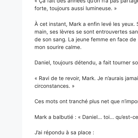
« Ça fait des années qu’on n’a pas partag
forte, toujours aussi lumineuse. »
À cet instant, Mark a enfin levé les yeux.
main, ses lèvres se sont entrouvertes san
de son sang. La jeune femme en face de lu
mon sourire calme.
Daniel, toujours détendu, a fait tourner so
« Ravi de te revoir, Mark. Je n’aurais jam
circonstances. »
Ces mots ont tranché plus net que n’impor
Mark a balbutié : « Daniel… toi… qu’est-ce 
J’ai répondu à sa place :