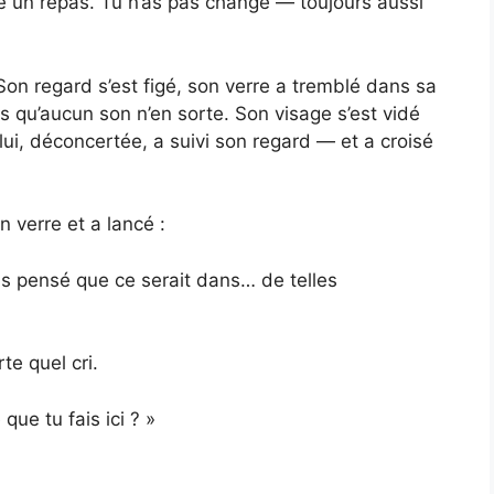
é un repas. Tu n’as pas changé — toujours aussi
 Son regard s’est figé, son verre a tremblé dans sa
s qu’aucun son n’en sorte. Son visage s’est vidé
i, déconcertée, a suivi son regard — et a croisé
n verre et a lancé :
ais pensé que ce serait dans… de telles
te quel cri.
que tu fais ici ? »