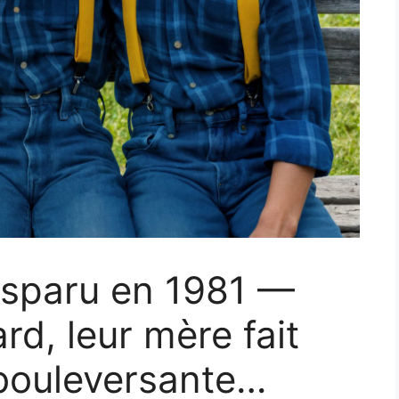
disparu en 1981 —
rd, leur mère fait
bouleversante…