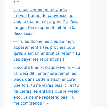
? »
« Tu crois vraiment qu’après
m’avoir traitée de pauvresse, je
vais te donner cet argent ? » Yulia
rangea l’enveloppe et mit fin à la
discussion
— Tu as donné les clés de mon
appartement à tes proches pour
qu’ils aient un endroit où fêter ? Tu
vas payer les réparations !
« Écoute bien », claqua-t-elle. « Je
t’ai déjà dit : si ta mère remet les
pieds dans cette maison encore
une fois, tu ne vivras plus ici, et tu
ne verras les enfants que le week-
end. Je ne me répéterai pas. Tu
me comprends ? »