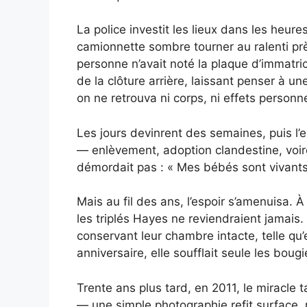
La police investit les lieux dans les heure
camionnette sombre tourner au ralenti pr
personne n’avait noté la plaque d’immatri
de la clôture arrière, laissant penser à u
on ne retrouva ni corps, ni effets personne
Les jours devinrent des semaines, puis l’e
— enlèvement, adoption clandestine, voire
démordait pas : « Mes bébés sont vivants.
Mais au fil des ans, l’espoir s’amenuisa.
les triplés Hayes ne reviendraient jamai
conservant leur chambre intacte, telle qu’e
anniversaire, elle soufflait seule les boug
Trente ans plus tard, en 2011, le miracle 
— une simple photographie refit surface, r