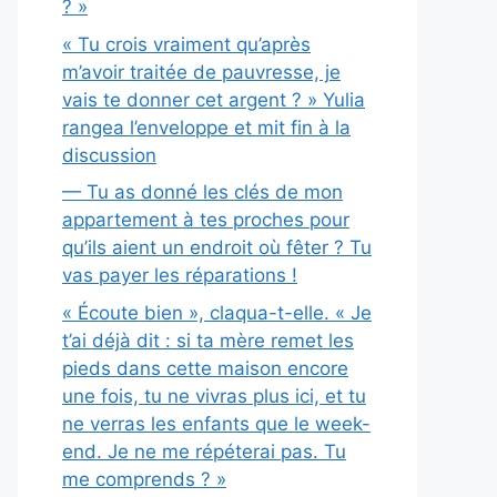
? »
« Tu crois vraiment qu’après
m’avoir traitée de pauvresse, je
vais te donner cet argent ? » Yulia
rangea l’enveloppe et mit fin à la
discussion
— Tu as donné les clés de mon
appartement à tes proches pour
qu’ils aient un endroit où fêter ? Tu
vas payer les réparations !
« Écoute bien », claqua-t-elle. « Je
t’ai déjà dit : si ta mère remet les
pieds dans cette maison encore
une fois, tu ne vivras plus ici, et tu
ne verras les enfants que le week-
end. Je ne me répéterai pas. Tu
me comprends ? »