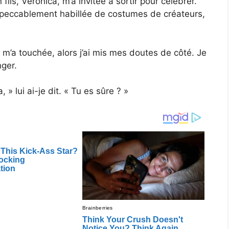
ls, Veronica, m’a invitée à sortir pour célébrer.
mpeccablement habillée de costumes de créateurs,
 m’a touchée, alors j’ai mis mes doutes de côté. Je
nger.
 » lui ai-je dit. « Tu es sûre ? »