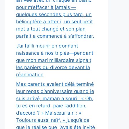
arrivée avec un chèque en blanc
pour m’effacer à jamais —
quelques secondes plus tard, un
hélicoptère a atterri, un seul petit
mot a tout changé et son plan
parfait a commencé à s’effondrer.
J’ai failli mourir en donnant
naissance à nos triplés—pendant
que mon mari milliardaire signait
les papiers du divorce devant la
réanimation
Mes parents avaient déjà terminé
leur repas d’anniversaire quand je
suis arrivé, maman a souri : « Oh,
tu es en retard, paie l’addition,
d’accord ? » Ma sœur a ri : «
Toujours aussi naïf, » jusqu’à ce
que je réalise que j’avais été invité