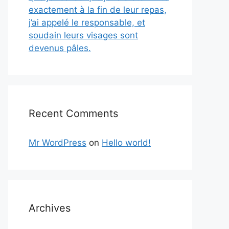
exactement à la fin de leur repas,
j’ai appelé le responsable, et
soudain leurs visages sont
devenus pâles.
Recent Comments
Mr WordPress
on
Hello world!
Archives