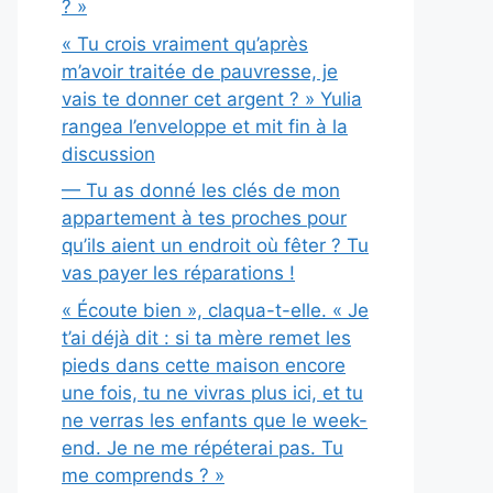
? »
« Tu crois vraiment qu’après
m’avoir traitée de pauvresse, je
vais te donner cet argent ? » Yulia
rangea l’enveloppe et mit fin à la
discussion
— Tu as donné les clés de mon
appartement à tes proches pour
qu’ils aient un endroit où fêter ? Tu
vas payer les réparations !
« Écoute bien », claqua-t-elle. « Je
t’ai déjà dit : si ta mère remet les
pieds dans cette maison encore
une fois, tu ne vivras plus ici, et tu
ne verras les enfants que le week-
end. Je ne me répéterai pas. Tu
me comprends ? »