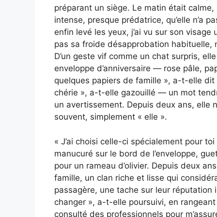
préparant un siège. Le matin était calme, l
intense, presque prédatrice, qu’elle n’a p
enfin levé les yeux, j’ai vu sur son visage
pas sa froide désapprobation habituelle, m
D’un geste vif comme un chat surpris, elle
enveloppe d’anniversaire — rose pâle, papi
quelques papiers de famille », a-t-elle dit
chérie », a-t-elle gazouillé — un mot ten
un avertissement. Depuis deux ans, elle n
souvent, simplement « elle ».
« J’ai choisi celle-ci spécialement pour toi
manucuré sur le bord de l’enveloppe, guett
pour un rameau d’olivier. Depuis deux ans
famille, un clan riche et lisse qui consi
passagère, une tache sur leur réputation 
changer », a-t-elle poursuivi, en rangean
consulté des professionnels pour m’assure