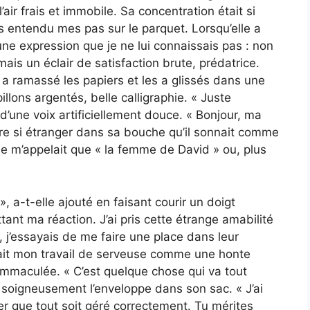
’air frais et immobile. Sa concentration était si
as entendu mes pas sur le parquet. Lorsqu’elle a
 une expression que je ne lui connaissais pas : non
ais un éclair de satisfaction brute, prédatrice.
 a ramassé les papiers et les a glissés dans une
llons argentés, belle calligraphie. « Juste
 d’une voix artificiellement douce. « Bonjour, ma
dre si étranger dans sa bouche qu’il sonnait comme
e m’appelait que « la femme de David » ou, plus
 », a-t-elle ajouté en faisant courir un doigt
ant ma réaction. J’ai pris cette étrange amabilité
, j’essayais de me faire une place dans leur
dérait mon travail de serveuse comme une honte
immaculée. « C’est quelque chose qui va tout
t soigneusement l’enveloppe dans son sac. « J’ai
r que tout soit géré correctement. Tu mérites