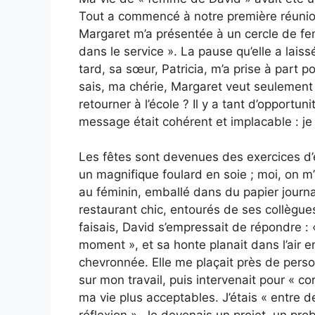
Tout a commencé à notre première réunion
Margaret m’a présentée à un cercle de fe
dans le service ». La pause qu’elle a laiss
tard, sa sœur, Patricia, m’a prise à part p
sais, ma chérie, Margaret veut seulement 
retourner à l’école ? Il y a tant d’opportu
message était cohérent et implacable : je 
Les fêtes sont devenues des exercices d
un magnifique foulard en soie ; moi, on m’a
au féminin, emballé dans du papier journa
restaurant chic, entourés de ses collègu
faisais, David s’empressait de répondre : 
moment », et sa honte planait dans l’air e
chevronnée. Elle me plaçait près de pers
sur mon travail, puis intervenait pour « c
ma vie plus acceptables. J’étais « entre d