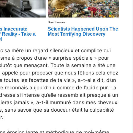
c sa mère un regard silencieux et complice qui
sme à propos d’une « surprise spéciale » pour
plutôt que menaçant. Toute la semaine a été une
a appelé pour proposer que nous fêtions cela chez
 toutes les facettes de ta vie », a-t-elle dit, d’un
je reconnais aujourd’hui comme de l’acide pur. La
ndresse si intense qu’elle ressemblait presque à un
lieras jamais », a-t-il murmuré dans mes cheveux.
 sans savoir que sa douceur était la culpabilité
r.
une érosion lente et méthodique de moi-même.