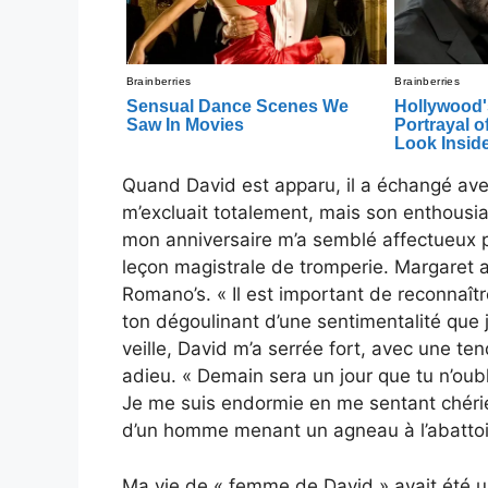
Quand David est apparu, il a échangé ave
m’excluait totalement, mais son enthousia
mon anniversaire m’a semblé affectueux 
leçon magistrale de tromperie. Margaret 
Romano’s. « Il est important de reconnaître
ton dégoulinant d’une sentimentalité que 
veille, David m’a serrée fort, avec une te
adieu. « Demain sera un jour que tu n’oub
Je me suis endormie en me sentant chérie,
d’un homme menant un agneau à l’abattoi
Ma vie de « femme de David » avait été 