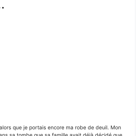
…
 alors que je portais encore ma robe de deuil. Mon
 dans sa tombe que sa famille avait déjà décidé que