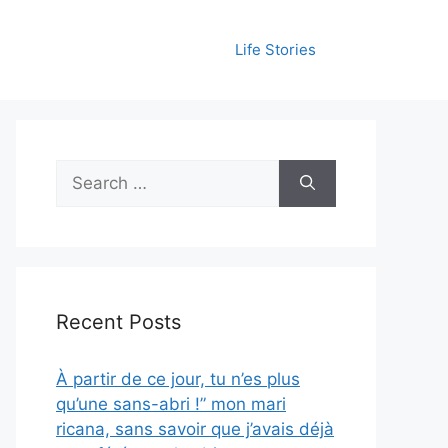
Life Stories
Search
for:
Recent Posts
À partir de ce jour, tu n’es plus
qu’une sans-abri !” mon mari
ricana, sans savoir que j’avais déjà