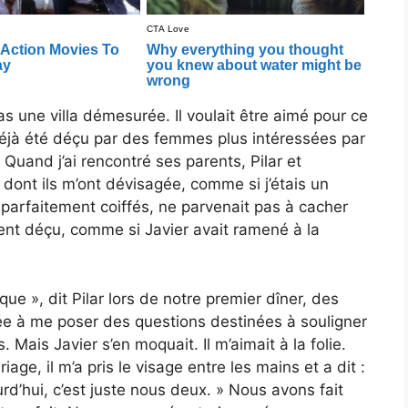
s une villa démesurée. Il voulait être aimé pour ce
ait déjà été déçu par des femmes plus intéressées par
uand j’ai rencontré ses parents, Pilar et
 dont ils m’ont dévisagée, comme si j’étais un
 parfaitement coiffés, ne parvenait pas à cacher
nt déçu, comme si Javier avait ramené à la
que », dit Pilar lors de notre premier dîner, des
rée à me poser des questions destinées à souligner
 Mais Javier s’en moquait. Il m’aimait à la folie.
ge, il m’a pris le visage entre les mains et a dit :
rd’hui, c’est juste nous deux. » Nous avons fait