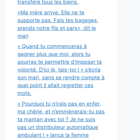
transféré tous les biens.
«Ma mère arrive. Elle ne te
supporte pas. Fais tes bagages,
prends notre fils et pars», dit le
mari
« Quand tu commenceras à
gagner plus que moi, alors tu
pourras te permettre d’imposer ta
volonté. D’ici là, tais-toi ! » s’écria
son mari, sans se rendre compte à
quel point il allait regretter ces
mots.
« Pourquoi tu n’irais pas en enfer,
ma chérie, et n’emmènerais-tu pas
ta maman avec toi ? Je ne suis
pas un distributeur automatique
ambulant ! » lança la femme