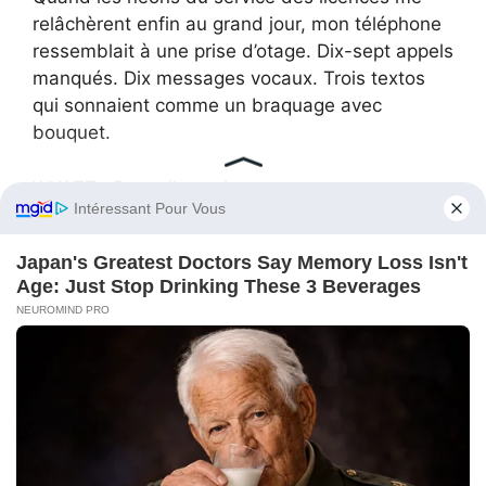
relâchèrent enfin au grand jour, mon téléphone
ressemblait à une prise d’otage. Dix-sept appels
manqués. Dix messages vocaux. Trois textos
qui sonnaient comme un braquage avec
bouquet.
WYATT : Rappelle-moi.
WYATT : Ce n’est pas drôle.
WYATT : Je viens de recevoir un mail du
Conseil. Qu’est-ce que tu as fait ?
Je n’ai pas répondu. J’ai acheté un bretzel à un
stand et j’ai mangé en marchant, mon pouls
retrouvant enfin autre chose qu’une alarme
incendie. Chaque bouchée avait un goût de sel
et de décision. À mi-chemin, la coordinatrice de
l’internat du Metro Gen m’appela.