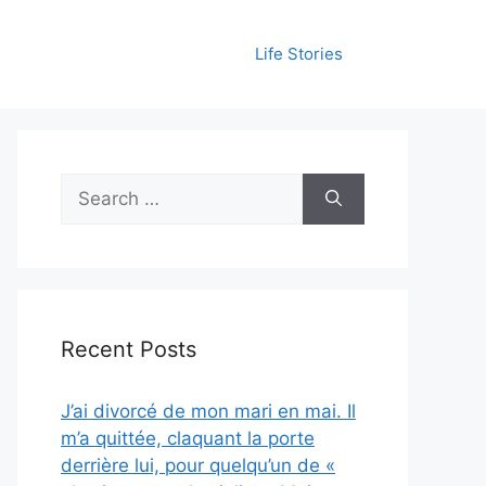
Life Stories
Search
for:
Recent Posts
J’ai divorcé de mon mari en mai. Il
m’a quittée, claquant la porte
derrière lui, pour quelqu’un de «