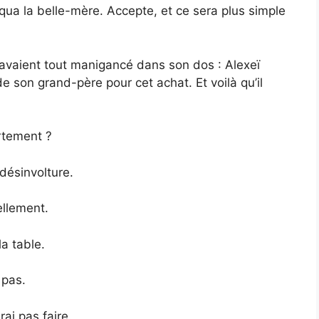
iqua la belle-mère. Accepte, et ce sera plus simple
ls avaient tout manigancé dans son dos : Alexeï
 de son grand-père pour cet achat. Et voilà qu’il
rtement ?
 désinvolture.
ellement.
a table.
 pas.
ai pas faire.