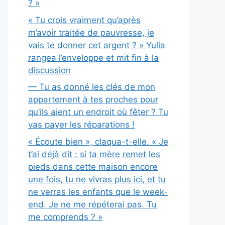
? »
« Tu crois vraiment qu’après
m’avoir traitée de pauvresse, je
vais te donner cet argent ? » Yulia
rangea l’enveloppe et mit fin à la
discussion
— Tu as donné les clés de mon
appartement à tes proches pour
qu’ils aient un endroit où fêter ? Tu
vas payer les réparations !
« Écoute bien », claqua-t-elle. « Je
t’ai déjà dit : si ta mère remet les
pieds dans cette maison encore
une fois, tu ne vivras plus ici, et tu
ne verras les enfants que le week-
end. Je ne me répéterai pas. Tu
me comprends ? »