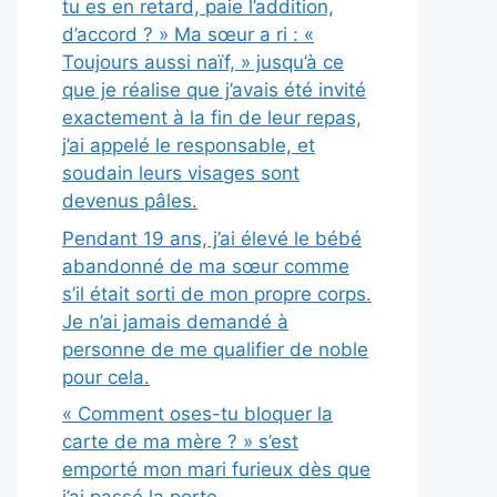
tu es en retard, paie l’addition,
d’accord ? » Ma sœur a ri : «
Toujours aussi naïf, » jusqu’à ce
que je réalise que j’avais été invité
exactement à la fin de leur repas,
j’ai appelé le responsable, et
soudain leurs visages sont
devenus pâles.
Pendant 19 ans, j’ai élevé le bébé
abandonné de ma sœur comme
s’il était sorti de mon propre corps.
Je n’ai jamais demandé à
personne de me qualifier de noble
pour cela.
« Comment oses-tu bloquer la
carte de ma mère ? » s’est
emporté mon mari furieux dès que