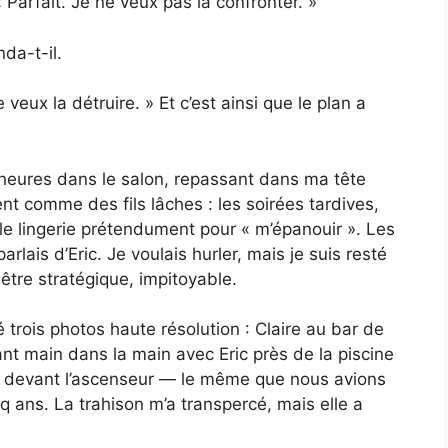
« Parfait. Je ne veux pas la confronter. »
da-t-il.
eux la détruire. » Et c’est ainsi que le plan a
 heures dans le salon, repassant dans ma tête
ent comme des fils lâches : les soirées tardives,
le lingerie prétendument pour « m’épanouir ». Les
arlais d’Eric. Je voulais hurler, mais je suis resté
être stratégique, impitoyable.
 trois photos haute résolution : Claire au bar de
hant main dans la main avec Eric près de la piscine
e devant l’ascenseur — le même que nous avions
cinq ans. La trahison m’a transpercé, mais elle a