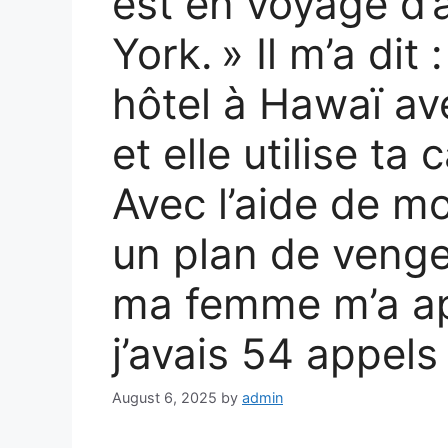
est en voyage d’
York. » Il m’a dit 
hôtel à Hawaï a
et elle utilise ta
Avec l’aide de mo
un plan de veng
ma femme m’a a
j’avais 54 appel
August 6, 2025
by
admin