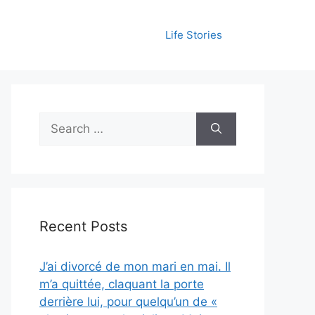
Life Stories
Search
for:
Recent Posts
J’ai divorcé de mon mari en mai. Il
m’a quittée, claquant la porte
derrière lui, pour quelqu’un de «