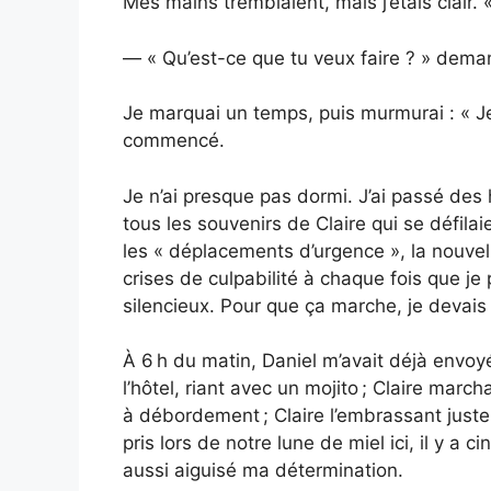
Mes mains tremblaient, mais j’étais clair. 
— « Qu’est-ce que tu veux faire ? » deman
Je marquai un temps, puis murmurai : « Je v
commencé.
Je n’ai presque pas dormi. J’ai passé des
tous les souvenirs de Claire qui se défilai
les « déplacements d’urgence », la nouvel
crises de culpabilité à chaque fois que je p
silencieux. Pour que ça marche, je devais 
À 6 h du matin, Daniel m’avait déjà envoyé
l’hôtel, riant avec un mojito ; Claire marc
à débordement ; Claire l’embrassant just
pris lors de notre lune de miel ici, il y a 
aussi aiguisé ma détermination.