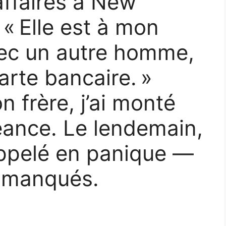
affaires à New
: « Elle est à mon
vec un autre homme,
 carte bancaire. »
n frère, j’ai monté
eance. Le lendemain,
ppelé en panique —
s manqués.