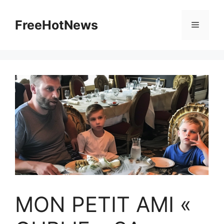
Skip
to
FreeHotNews
Menu
content
MON PETIT AMI «