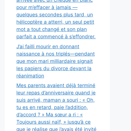
arrivée avec un chèque en blanc
pour m’effacer à jamais —
quelques secondes plus tard, un
hélicoptère a atterri, un seul petit
mot a tout changé et son plan
parfait a commencé à s’effondrer.
J’ai failli mourir en donnant
naissance à nos triplés—pendant
que mon mari milliardaire signait
les papiers du divorce devant la
réanimation
Mes parents avaient déjà terminé
leur repas d’anniversaire quand je
suis arrivé, maman a souri : « Oh,
tu es en retard, paie l’addition,
d’accord ? » Ma sœur a ri : «
Toujours aussi naïf, » jusqu’à ce
que je réalise que j’avais été invité