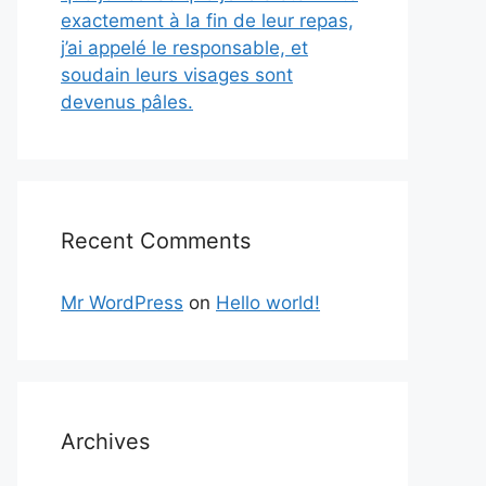
exactement à la fin de leur repas,
j’ai appelé le responsable, et
soudain leurs visages sont
devenus pâles.
Recent Comments
Mr WordPress
on
Hello world!
Archives