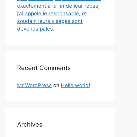
exactement à la fin de leur repas,
j’ai appelé le responsable, et
soudain leurs visages sont
devenus pâles.
Recent Comments
Mr WordPress
on
Hello world!
Archives