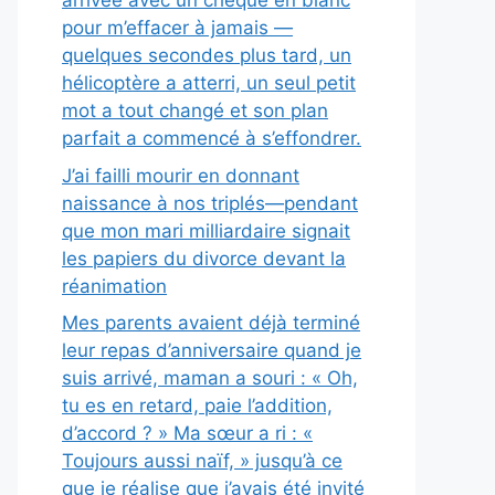
arrivée avec un chèque en blanc
pour m’effacer à jamais —
quelques secondes plus tard, un
hélicoptère a atterri, un seul petit
mot a tout changé et son plan
parfait a commencé à s’effondrer.
J’ai failli mourir en donnant
naissance à nos triplés—pendant
que mon mari milliardaire signait
les papiers du divorce devant la
réanimation
Mes parents avaient déjà terminé
leur repas d’anniversaire quand je
suis arrivé, maman a souri : « Oh,
tu es en retard, paie l’addition,
d’accord ? » Ma sœur a ri : «
Toujours aussi naïf, » jusqu’à ce
que je réalise que j’avais été invité