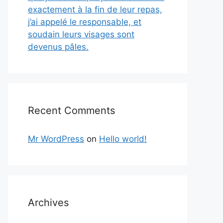
exactement à la fin de leur repas,
j’ai appelé le responsable, et
soudain leurs visages sont
devenus pâles.
Recent Comments
Mr WordPress
on
Hello world!
Archives