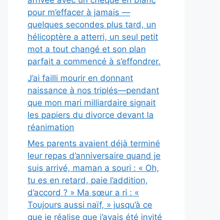
arrivée avec un chèque en blanc
pour m’effacer à jamais —
quelques secondes plus tard, un
hélicoptère a atterri, un seul petit
mot a tout changé et son plan
parfait a commencé à s’effondrer.
J’ai failli mourir en donnant
naissance à nos triplés—pendant
que mon mari milliardaire signait
les papiers du divorce devant la
réanimation
Mes parents avaient déjà terminé
leur repas d’anniversaire quand je
suis arrivé, maman a souri : « Oh,
tu es en retard, paie l’addition,
d’accord ? » Ma sœur a ri : «
Toujours aussi naïf, » jusqu’à ce
que je réalise que j’avais été invité