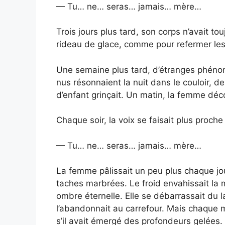
— Tu… ne… seras… jamais… mère…
Trois jours plus tard, son corps n’avait tou
rideau de glace, comme pour refermer les
Une semaine plus tard, d’étranges phén
nus résonnaient la nuit dans le couloir, d
d’enfant grinçait. Un matin, la femme déco
Chaque soir, la voix se faisait plus proche 
— Tu… ne… seras… jamais… mère…
La femme pâlissait un peu plus chaque jou
taches marbrées. Le froid envahissait la 
ombre éternelle. Elle se débarrassait du lapi
l’abandonnait au carrefour. Mais chaque m
s’il avait émergé des profondeurs gelées.