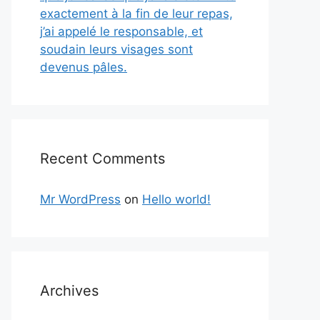
exactement à la fin de leur repas,
j’ai appelé le responsable, et
soudain leurs visages sont
devenus pâles.
Recent Comments
Mr WordPress
on
Hello world!
Archives