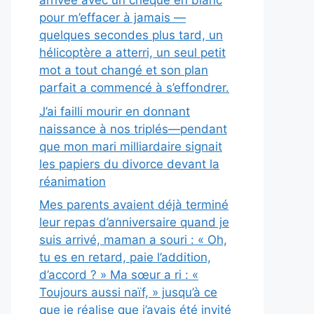
arrivée avec un chèque en blanc
pour m’effacer à jamais —
quelques secondes plus tard, un
hélicoptère a atterri, un seul petit
mot a tout changé et son plan
parfait a commencé à s’effondrer.
J’ai failli mourir en donnant
naissance à nos triplés—pendant
que mon mari milliardaire signait
les papiers du divorce devant la
réanimation
Mes parents avaient déjà terminé
leur repas d’anniversaire quand je
suis arrivé, maman a souri : « Oh,
tu es en retard, paie l’addition,
d’accord ? » Ma sœur a ri : «
Toujours aussi naïf, » jusqu’à ce
que je réalise que j’avais été invité