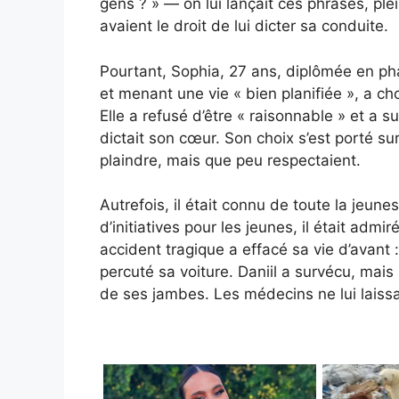
gens ? » — on lui lançait ces phrases, ple
avaient le droit de lui dicter sa conduite.
Pourtant, Sophia, 27 ans, diplômée en pha
et menant une vie « bien planifiée », a cho
Elle a refusé d’être « raisonnable » et a su
dictait son cœur. Son choix s’est porté s
plaindre, mais que peu respectaient.
Autrefois, il était connu de toute la jeune
d’initiatives pour les jeunes, il était adm
accident tragique a effacé sa vie d’avant 
percuté sa voiture. Daniil a survécu, mais 
de ses jambes. Les médecins ne lui laissai