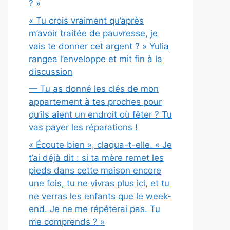
? »
« Tu crois vraiment qu’après
m’avoir traitée de pauvresse, je
vais te donner cet argent ? » Yulia
rangea l’enveloppe et mit fin à la
discussion
— Tu as donné les clés de mon
appartement à tes proches pour
qu’ils aient un endroit où fêter ? Tu
vas payer les réparations !
« Écoute bien », claqua-t-elle. « Je
t’ai déjà dit : si ta mère remet les
pieds dans cette maison encore
une fois, tu ne vivras plus ici, et tu
ne verras les enfants que le week-
end. Je ne me répéterai pas. Tu
me comprends ? »