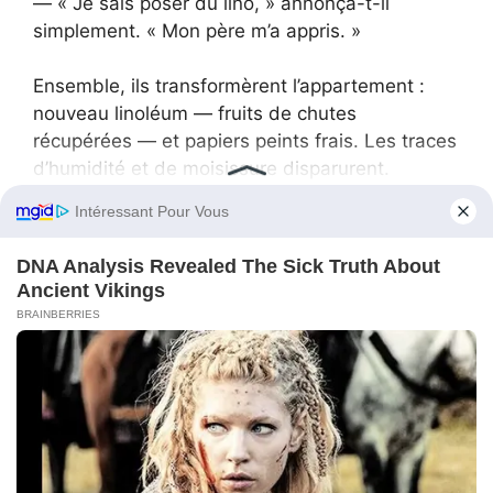
— « Je sais poser du lino, » annonça-t-il
simplement. « Mon père m’a appris. »
Ensemble, ils transformèrent l’appartement :
nouveau linoléum — fruits de chutes
récupérées — et papiers peints frais. Les traces
d’humidité et de moisissure disparurent.
— « C’est magnifique ! » s’émerveilla la vieille
dame. « Comme neuf ! Comment vous
remercier ? »
— « Un thé et un peu de confiture, » sourit
Sergueï. « C’est amplement suffisant. »
Puis, timidement, il proposa à Alevtina Petrovna
: