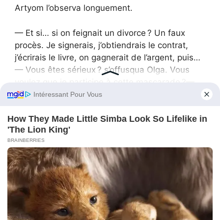
Artyom l’observa longuement.
— Et si… si on feignait un divorce ? Un faux
procès. Je signerais, j’obtiendrais le contrat,
j’écrirais le livre, on gagnerait de l’argent, puis…
— Vous êtes sérieux ? s’offusqua Olga. Vous
voulez que je participe à cette mascarade ?—
Comprenez bien, dit-il en saisissant ses mains,
c’est juste un coup de théâtre. Je joue le jeu
pour payer nos dettes. Et ensuite, on règle tout.
Olga retira vivement ses mains.
— Le pire, marmonna-t-elle, c’est que vous
acceptiez si facilement de vous laisser
manipuler !
Elle quitta la pièce en claquant la porte. Artyom