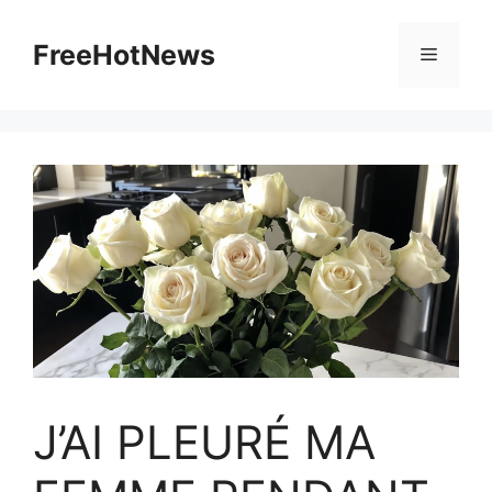
Skip
to
FreeHotNews
Menu
content
J’AI PLEURÉ MA