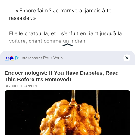
— « Encore faim ? Je n’arriverai jamais à te
rassasier. »
Elle le chatouilla, et il s’enfuit en riant jusqu’à la
voiture, criant comme un Indien.
Alina se tourna vers le lac, le regard brillant :
désormais, elle vivait pour deux, et son cœur
débordait d’amour. Aujourd’hui, elle partagerait
tout avec lui, même ce qu’il ignorait encore.
Après tout, lorsque l’amour ranime les âmes,
l’âge n’est qu’un détail.