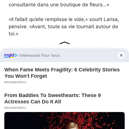
consultante dans une boutique de fleurs…»
«Il fallait qu’elle remplisse le vide,» sourit Larisa,
pensive. «Avant, toute sa vie tournait autour de
toi.»
«Et toi, comment tu vas ?» demanda Andrey
avec sollicitude.
«Bien,» répondit-elle, l’esprit apaisé. «Parce que
nous avons enfin appris à être nous-mêmes.