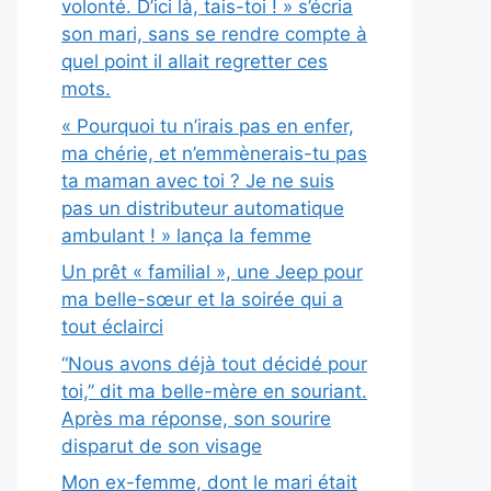
volonté. D’ici là, tais-toi ! » s’écria
son mari, sans se rendre compte à
quel point il allait regretter ces
mots.
« Pourquoi tu n’irais pas en enfer,
ma chérie, et n’emmènerais-tu pas
ta maman avec toi ? Je ne suis
pas un distributeur automatique
ambulant ! » lança la femme
Un prêt « familial », une Jeep pour
ma belle-sœur et la soirée qui a
tout éclairci
“Nous avons déjà tout décidé pour
toi,” dit ma belle-mère en souriant.
Après ma réponse, son sourire
disparut de son visage
Mon ex-femme, dont le mari était