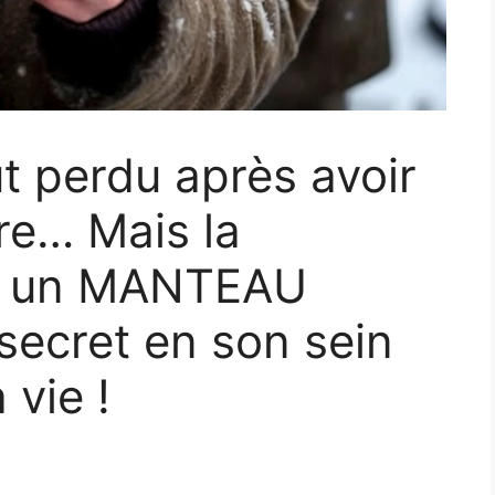
 perdu après avoir
tre… Mais la
s un MANTEAU
ecret en son sein
 vie !