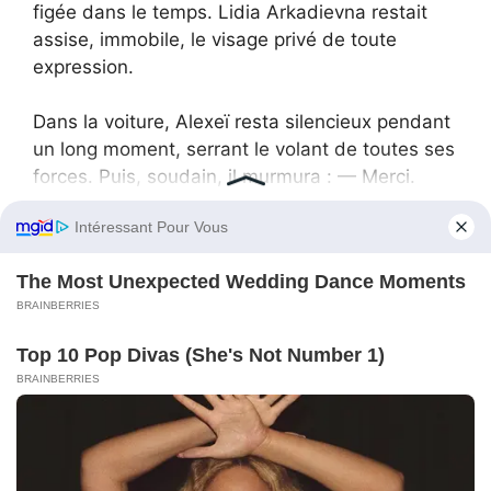
figée dans le temps. Lidia Arkadievna restait
assise, immobile, le visage privé de toute
expression.
Dans la voiture, Alexeï resta silencieux pendant
un long moment, serrant le volant de toutes ses
forces. Puis, soudain, il murmura : — Merci.
— Pour quoi ? — demandai-je, surprise par ses
mots.
— Pour m’avoir permis de voir la vérité. Même si
elle est amère.
Il me prit la main et la serra. Ses doigts étaient
chauds. À l’arrière, Kiryoucha, fatigué, laissait
échapper un léger ronflement.